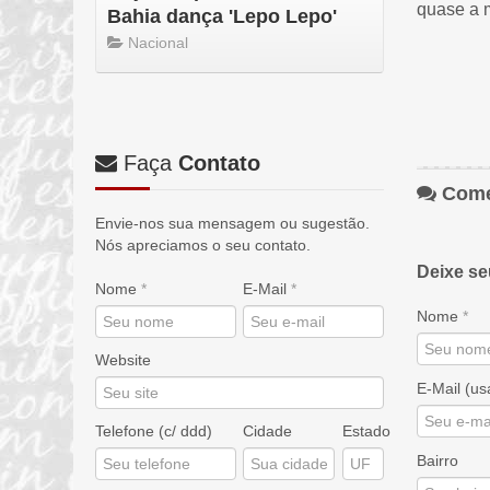
quase a m
Bahia dança 'Lepo Lepo'
Nacional
Faça
Contato
Come
Envie-nos sua mensagem ou sugestão.
Nós apreciamos o seu contato.
Deixe s
Nome
*
E-Mail
*
Nome
*
Website
E-Mail (u
Telefone (c/ ddd)
Cidade
Estado
Bairro