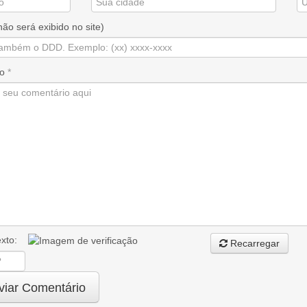
não será exibido no site)
io
*
texto:
Recarregar
iar Comentário