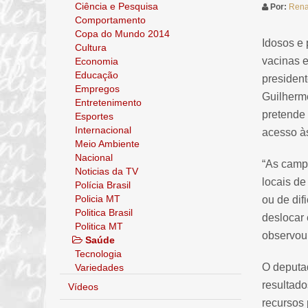
Ciência e Pesquisa
Por:
Rena
Comportamento
Copa do Mundo 2014
Idosos e 
Cultura
vacinas e
Economia
Educação
presiden
Empregos
Guilherm
Entretenimento
pretende 
Esportes
Internacional
acesso às
Meio Ambiente
Nacional
“As camp
Noticias da TV
locais de
Polícia Brasil
Policia MT
ou de dif
Politica Brasil
deslocar
Politica MT
observou
Saúde
Tecnologia
O deputa
Variedades
resultado
Vídeos
recursos 