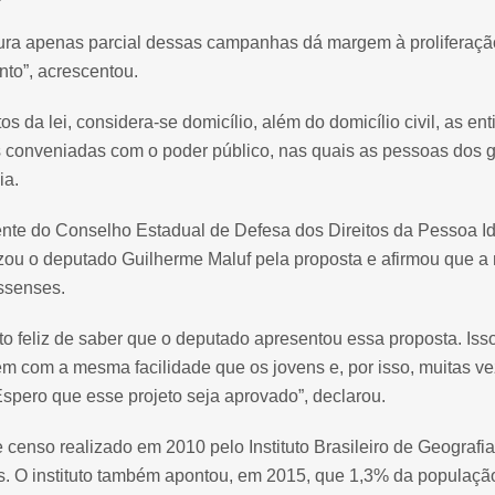
tura apenas parcial dessas campanhas dá margem à proliferaç
to”, acrescentou.
tos da lei, considera-se domicílio, além do domicílio civil, as 
s conveniadas com o poder público, nas quais as pessoas dos 
ia.
ente do Conselho Estadual de Defesa dos Direitos da Pessoa 
zou o deputado Guilherme Maluf pela proposta e afirmou que a
ssenses.
to feliz de saber que o deputado apresentou essa proposta. Iss
 com a mesma facilidade que os jovens e, por isso, muitas ve
Espero que esse projeto seja aprovado”, declarou.
censo realizado em 2010 pelo Instituto Brasileiro de Geografia
s. O instituto também apontou, em 2015, que 1,3% da população b