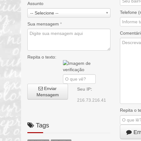
Assunto
Telefone (
-- Selecione --
Sua mensagem
*
Comentár
Repita o texto:
Enviar
Seu IP:
Mensagem
216.73.216.41
Repita o 
Tags
Env