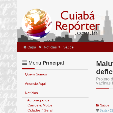
Capa
Notícias
Saúde
Malu
Menu
Principal
defi
Quem Somos
Projeto 
vacinas 
Anuncie Aqui
Notícias
Agronegócios
Carros & Motos
Saúde
Cidades / Geral
Sexta - 2