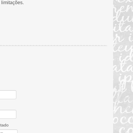
 limitações.
tado