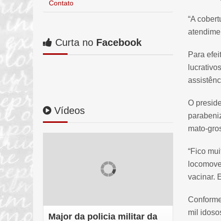
Contato
“A cober
atendimen
Curta no
Facebook
Para efei
lucrativo
assistênc
O presid
Vídeos
parabeni
mato-gro
“Fico mui
locomovem
vacinar. 
Conforme 
mil idoso
Major da policia militar da