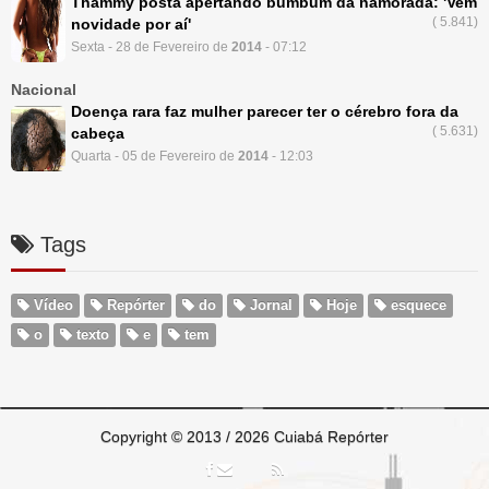
Thammy posta apertando bumbum da namorada: 'Vem
(
5.841)
novidade por aí'
Sexta - 28 de Fevereiro de
2014
- 07:12
Nacional
Doença rara faz mulher parecer ter o cérebro fora da
(
5.631)
cabeça
Quarta - 05 de Fevereiro de
2014
- 12:03
Tags
Vídeo
Repórter
do
Jornal
Hoje
esquece
o
texto
e
tem
Copyright © 2013 / 2026 Cuiabá Repórter