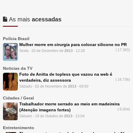
As mais
acessadas
Polícia Brasil
Mulher morre em cirurgia para colocar silicone no PR
(
17.365)
Sexta - 20 de Dezembro de
2013
- 12:28
Noticias da TV
Foto de Anitta de topless que vazou na web é
(
16.736)
verdadeira, diz assessora
Sábado - 02 de Novembro de
2013
- 09:50
Cidades / Geral
Trabalhador morre serrado ao meio em madeireira
(
6.004)
(Atenção imagens fortes)
Sábado - 19 de Outubro de
2013
- 13:04
Entretenimento