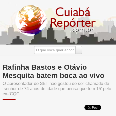
Rafinha Bastos e Otávio
Mesquita batem boca ao vivo
O apresentador do SBT não gostou de ser chamado de
‘senhor de 74 anos de idade que pensa que tem 15’ pelo
ex-‘CQC’