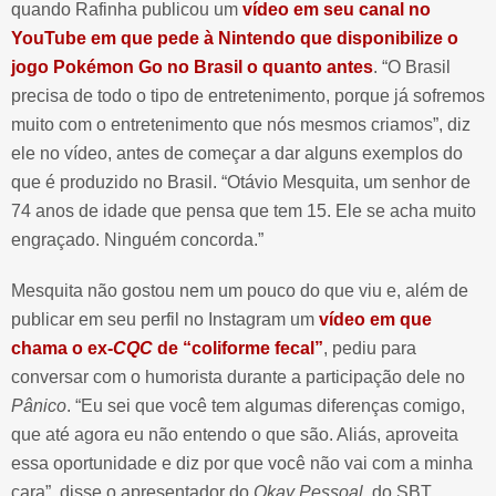
quando Rafinha publicou um
vídeo em seu canal no
YouTube em que pede à Nintendo que disponibilize o
jogo Pokémon Go no Brasil o quanto antes
. “O Brasil
precisa de todo o tipo de entretenimento, porque já sofremos
muito com o entretenimento que nós mesmos criamos”, diz
ele no vídeo, antes de começar a dar alguns exemplos do
que é produzido no Brasil. “Otávio Mesquita, um senhor de
74 anos de idade que pensa que tem 15. Ele se acha muito
engraçado. Ninguém concorda.”
Mesquita não gostou nem um pouco do que viu e, além de
publicar em seu perfil no Instagram um
vídeo em que
chama o ex-
CQC
de “coliforme fecal”
, pediu para
conversar com o humorista durante a participação dele no
Pânico
. “Eu sei que você tem algumas diferenças comigo,
que até agora eu não entendo o que são. Aliás, aproveita
essa oportunidade e diz por que você não vai com a minha
cara”, disse o apresentador do
Okay Pessoal
, do SBT.