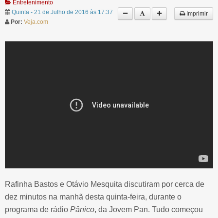
Entretenimento
Quinta - 21 de Julho de 2016 às 17:37
Imprimir
Por:
Veja.com
Rafinha Bastos e Otávio Mesquita discutiram por cerca de
dez minutos na manhã desta quinta-feira, durante o
programa de rádio
Pânico
, da Jovem Pan. Tudo começou