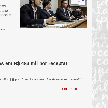
e os
zação
ssos e
is...
s em R$ 486 mil por receptar
de 2016 |
por
Rose Domingues | Da Assessoria Sema-MT
Leia mais...