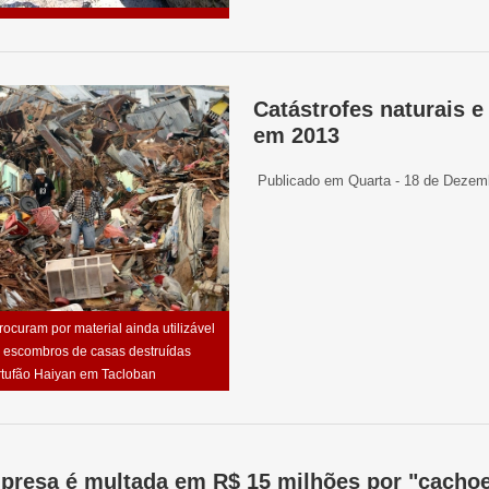
Catástrofes naturais 
em 2013
Publicado em Quarta - 18 de Dezem
curam por material ainda utilizável
 escombros de casas destruídas
rtufão Haiyan em Tacloban
presa é multada em R$ 15 milhões por "cachoe