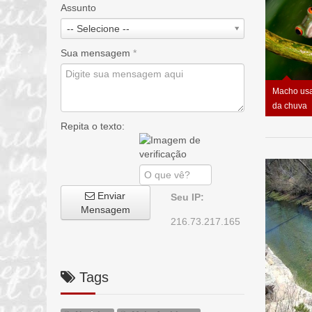
Assunto
-- Selecione --
Sua mensagem
*
Macho usa
da chuva
Repita o texto:
Enviar
Seu IP:
Mensagem
216.73.217.165
Tags