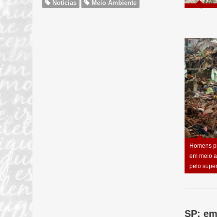
Notícias
Meio Ambiente
Homens pro
em meio a
pelo supe
SP: em