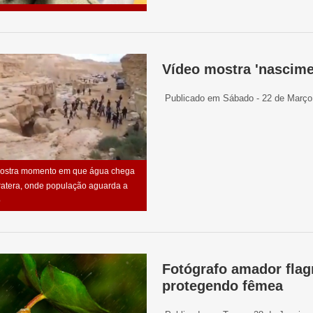
Vídeo mostra 'nascime
Publicado em Sábado - 22 de Março
ostra momento em que água chega
cratera, onde população aguarda a
o
Fotógrafo amador flag
protegendo fêmea