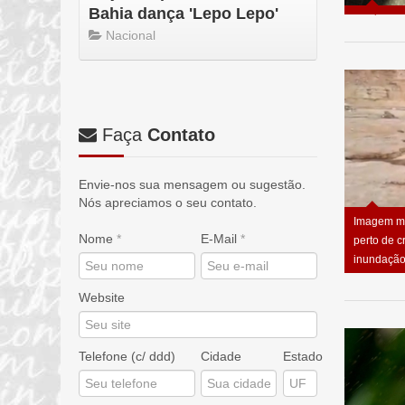
Bahia dança 'Lepo Lepo'
Nacional
Faça
Contato
Envie-nos sua mensagem ou sugestão.
Nós apreciamos o seu contato.
Imagem m
Nome
*
E-Mail
*
perto de 
inundaçã
Website
Telefone (c/ ddd)
Cidade
Estado