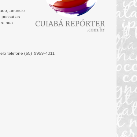
dade, anuncie
e possui as
ara sua
lo telefone (
65) 9959-4011