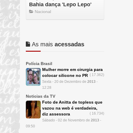
Bahia dança 'Lepo Lepo'
Nacional
As mais
acessadas
Polícia Brasil
Mulher morre em cirurgia para
(
17.362)
colocar silicone no PR
Sexta - 20 de Dezembro de
2013
-
12:28
Noticias da TV
Foto de Anitta de topless que
vazou na web é verdadeira,
(
16.734)
diz assessora
Sábado - 02 de Novembro de
2013
-
09:50