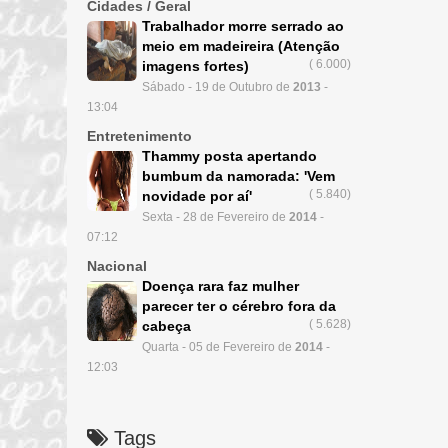
Cidades / Geral
Trabalhador morre serrado ao
meio em madeireira (Atenção
(
6.000)
imagens fortes)
Sábado - 19 de Outubro de
2013
-
13:04
Entretenimento
Thammy posta apertando
bumbum da namorada: 'Vem
(
5.840)
novidade por aí'
Sexta - 28 de Fevereiro de
2014
-
07:12
Nacional
Doença rara faz mulher
parecer ter o cérebro fora da
(
5.628)
cabeça
Quarta - 05 de Fevereiro de
2014
-
12:03
Tags