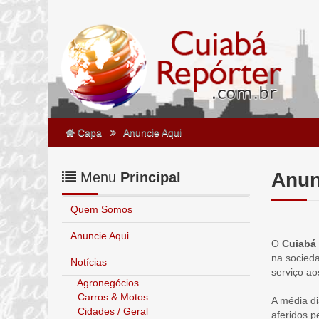
Capa
Anuncie Aqui
Anun
Menu
Principal
Quem Somos
Anuncie Aqui
O
Cuiabá 
na socieda
Notícias
serviço ao
Agronegócios
Carros & Motos
A média d
Cidades / Geral
aferidos p