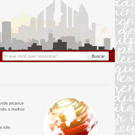
Buscar
ande alcance
ando o melhor
s são