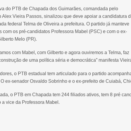
iva do PTB de Chapada dos Guimarães, comandada pelo
Alex Vieira Passos, sinalizou que deve apoiar a candidatura 
da federal Telma de Oliveira a prefeitura. O partido já manteve
s com os pré-candidatos Professora Mabel (PSC) e com o ex-
Gilberto Melo (PR).
amos com Mabel, com Gilberto e agora ouviremos a Telma, faz
construção de uma política séria e democrática” manifesta Vieir
dores, o PTB estadual tem articulado para o partido acompanh
 O ex-senador Osvaldo Sobrinho e o ex-prefeito de Cuiabá, Chic
a, o PTB em Chapada tem 244 filiados ativos, tem 8 pré candid
 a vice da Professora Mabel.