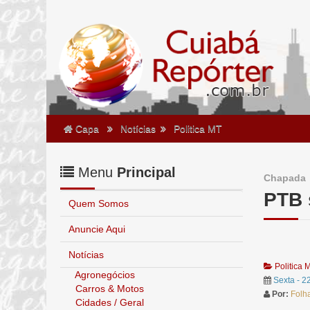
Capa
Notícias
Politica MT
Menu
Principal
Chapada
PTB 
Quem Somos
Anuncie Aqui
Notícias
Politica 
Agronegócios
Sexta - 2
Carros & Motos
Por:
Folh
Cidades / Geral