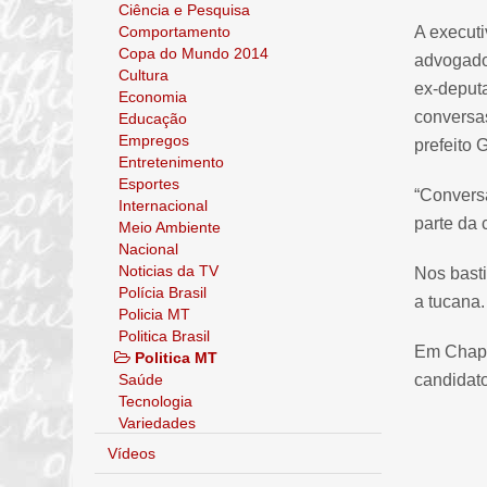
Ciência e Pesquisa
Comportamento
A execut
Copa do Mundo 2014
advogado 
Cultura
ex-deputa
Economia
conversa
Educação
Empregos
prefeito 
Entretenimento
Esportes
“Convers
Internacional
parte da 
Meio Ambiente
Nacional
Noticias da TV
Nos basti
Polícia Brasil
a tucana.
Policia MT
Politica Brasil
Em Chapad
Politica MT
Saúde
candidato
Tecnologia
Variedades
Vídeos