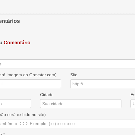
ntários
eu
Comentário
sará imagem do Gravatar.com)
Site
Cidade
Es
não será exibido no site)
io
*