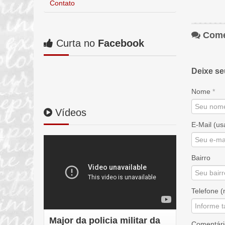
Contato
Come
Curta no
Facebook
Deixe s
Nome
*
Vídeos
E-Mail (u
Bairro
Telefone (
Major da policia militar da
Comentár